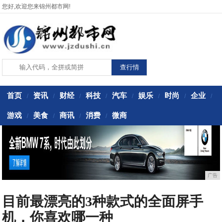
您好,欢迎您来锦州都市网!
首页
资讯
财经
科技
汽车
娱乐
时尚
企业
/
/
/
/
/
/
/
/
游戏
美食
商讯
消费
微商
/
/
/
/
广告
目前最漂亮的3种款式的全面屏手
机，你喜欢哪一种