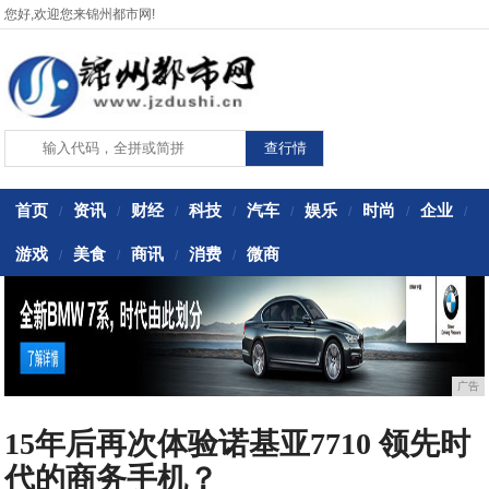
您好,欢迎您来锦州都市网!
首页
资讯
财经
科技
汽车
娱乐
时尚
企业
/
/
/
/
/
/
/
/
游戏
美食
商讯
消费
微商
/
/
/
/
广告
15年后再次体验诺基亚7710 领先时
代的商务手机？