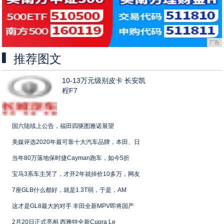
广告
推荐图文
10-13万元级别皮卡 长安凯
程F7
国六陆续上公告，福田四驱图雅诺展望
美媒评选2020年最可靠十大汽车品牌，本田、日
当年80万落地保时捷Cayman跑车，如今5折
宝马3系车主哭了，才开2年就掉价10多万，网友
7座GLB什么都好，就是1.3T弱，于是，AM
这才是GL8最大的对手 丰田全新MPV即将国产
2月20日正式亮相 西雅特全新Cupra Le