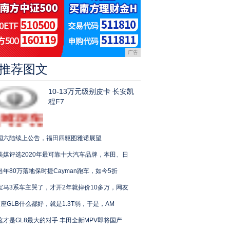
广告
推荐图文
10-13万元级别皮卡 长安凯
程F7
国六陆续上公告，福田四驱图雅诺展望
美媒评选2020年最可靠十大汽车品牌，本田、日
当年80万落地保时捷Cayman跑车，如今5折
宝马3系车主哭了，才开2年就掉价10多万，网友
7座GLB什么都好，就是1.3T弱，于是，AM
这才是GL8最大的对手 丰田全新MPV即将国产