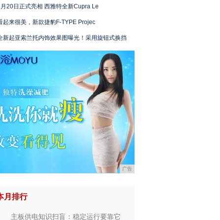
2月20日正式亮相 西雅特全新Cupra Le
看起来很美，新款捷豹F-TYPE Projec
全新起亚索兰托内饰效果图曝光！采用旋钮式换挡
广告
本月排行
主板供电知识扫盲：稳定运行要靠它