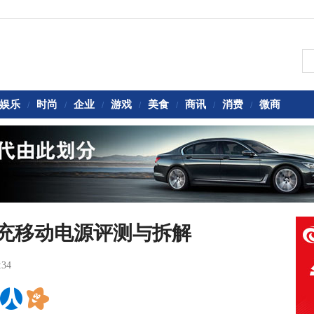
娱乐
时尚
企业
游戏
美食
商讯
消费
微商
/
/
/
/
/
/
/
向快充移动电源评测与拆解
:34