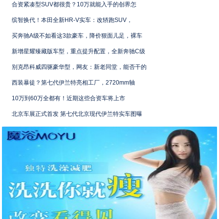
合资紧凑型SUV都很贵？10万就能入手的创界怎
缤智换代！本田全新HR-V实车：改轿跑SUV，
买奔驰A级不如看这3款豪车，降价狠面儿足，裸车
新增星耀臻藏版车型，重点提升配置，全新奔驰C级
别克昂科威四驱豪华型，网友：新老同堂，能否干的
西装暴徒？第七代伊兰特亮相工厂，2720mm轴
10万到60万全都有！近期这些合资车将上市
北京车展正式首发 第七代北京现代伊兰特实车图曝