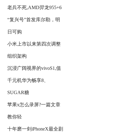
老兵不死,AMD羿龙955+6
“复兴号”首发库尔勒，明
日可购
小米上市以来第四次调整
组织架构
沉浸广阔视界的vivoS1,值
千元机华为畅享8、
SUGAR糖
苹果x怎么录屏?一篇文章
教你轻
十年磨一剑iPhoneX最全剧