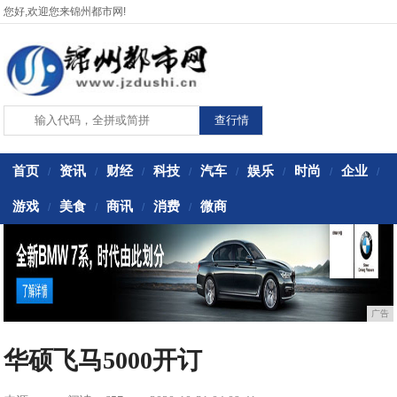
您好,欢迎您来锦州都市网!
首页
资讯
财经
科技
汽车
娱乐
时尚
企业
/
/
/
/
/
/
/
/
游戏
美食
商讯
消费
微商
/
/
/
/
广告
华硕飞马5000开订