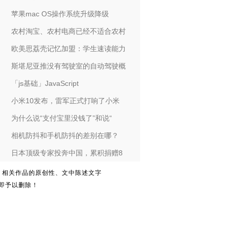
苹果mac OS操作系统升级降级
农村淘宝、农村电商已经不适合农村
欧美思荔壳记忆加盟：学生速读能力
斯堪尼亚推没有驾驶室的自动驾驶概
「js基础」JavaScript
小米10发布，雷军正式打响了小米
为什么说“支付宝里没钱了”和说“
相机防抖和手机防抖的差别在哪？
日本顶级专家投奔中国，累积捐赠8
。相关作品的原创性、文中陈述文字
即予以删除！