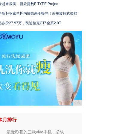
看起来很美，新款捷豹F-TYPE Projec
全新起亚索兰托内饰效果图曝光！采用旋钮式换挡
起步价27.97万，凯迪拉克CT5全系2.0T
广告
本月排行
最受称赞的三款vivo手机，公认