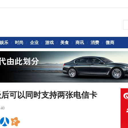
娱乐
时尚
企业
游戏
美食
商讯
消费
微商
/
/
/
/
/
/
/
级后可以同时支持两张电信卡
:40