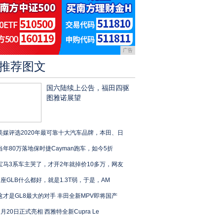
广告
推荐图文
国六陆续上公告，福田四驱
图雅诺展望
美媒评选2020年最可靠十大汽车品牌，本田、日
当年80万落地保时捷Cayman跑车，如今5折
宝马3系车主哭了，才开2年就掉价10多万，网友
7座GLB什么都好，就是1.3T弱，于是，AM
这才是GL8最大的对手 丰田全新MPV即将国产
2月20日正式亮相 西雅特全新Cupra Le