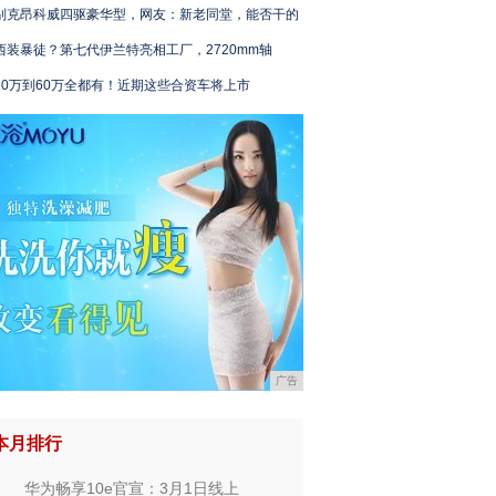
别克昂科威四驱豪华型，网友：新老同堂，能否干的
西装暴徒？第七代伊兰特亮相工厂，2720mm轴
10万到60万全都有！近期这些合资车将上市
广告
本月排行
华为畅享10e官宣：3月1日线上