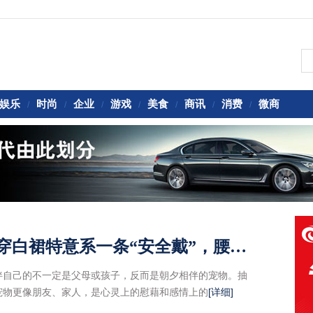
娱乐
时尚
企业
游戏
美食
商讯
消费
微商
/
/
/
/
/
/
/
唐艺昕婚后有多美？看她穿白裙特意系一条“安全戴”，腰方了
伴自己的不一定是父母或孩子，反而是朝夕相伴的宠物。抽
宠物更像朋友、家人，是心灵上的慰藉和感情上的
[详细]