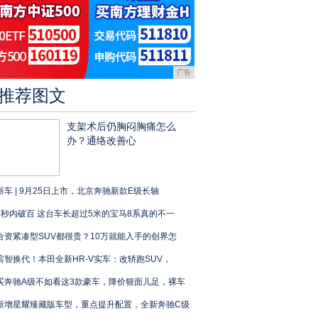
广告
推荐图文
支架术后仍胸闷胸痛怎么
办？通络改善心
新车 | 9月25日上市，北京奔驰新款E级长轴
5秒内破百 这台车长超过5米的宝马8系真的不一
合资紧凑型SUV都很贵？10万就能入手的创界怎
缤智换代！本田全新HR-V实车：改轿跑SUV，
买奔驰A级不如看这3款豪车，降价狠面儿足，裸车
新增星耀臻藏版车型，重点提升配置，全新奔驰C级