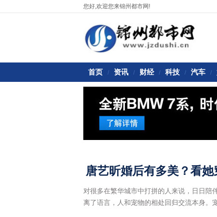
您好,欢迎您来锦州都市网!
首页
资讯
财经
科技
汽车
/
/
/
/
/
对很多在繁华城市中打拼的人来说，日日陪
离了语言，人和宠物的相处回归交流本身。