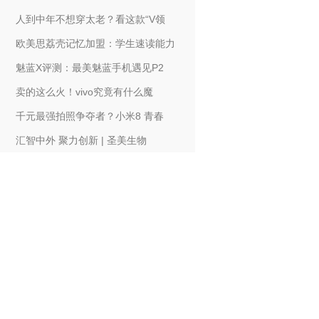
人到中年不想穿太老？看这款“V领
欧美思荔壳记忆加盟：学生速读能力
魅蓝X评测：最美魅蓝手机遇见P2
卖的这么火！vivo究竟有什么魔
千元最强拍照争夺者？小米8 青春
汇智中外 聚力创新 | 圣美生物