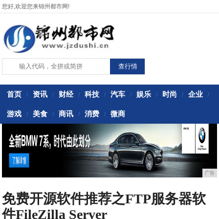
您好,欢迎您来锦州都市网!
首页
资讯
财经
科技
汽车
娱乐
时尚
企业
/
/
/
/
/
/
/
/
游戏
美食
商讯
消费
微商
/
/
/
/
广告
免费开源软件推荐之FTP服务器软
件FileZilla Server