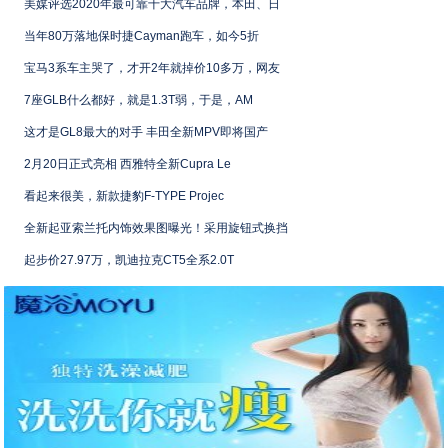
美媒评选2020年最可靠十大汽车品牌，本田、日
当年80万落地保时捷Cayman跑车，如今5折
宝马3系车主哭了，才开2年就掉价10多万，网友
7座GLB什么都好，就是1.3T弱，于是，AM
这才是GL8最大的对手 丰田全新MPV即将国产
2月20日正式亮相 西雅特全新Cupra Le
看起来很美，新款捷豹F-TYPE Projec
全新起亚索兰托内饰效果图曝光！采用旋钮式换挡
起步价27.97万，凯迪拉克CT5全系2.0T