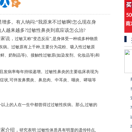
增多。有人纳闷:“我原来不过敏啊!怎么现在身
的人越来越多?过敏性鼻炎到底应该怎么治?
专家说，
过敏又称“变态反应”,是身体受一种或多种物质
性疾病。过敏原有上千种,主要分为花粉、吸入性过敏原
海鲜、奶制品等)、接触性过敏原(如染发剂、化妆品等)和
亿,且发病率每年持续递增。过敏性鼻炎的主要临床表现为
症状,可伴发鼻窦炎、鼻息肉、中耳炎、咽炎、哮喘等
一以上的人在一生中都曾得过过敏性疾病。那么,过敏的
专家介绍，
研究表明:过敏性体质具有明显的遗传特点,