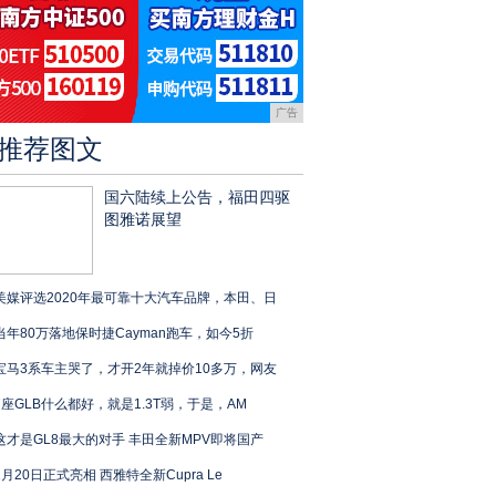
广告
推荐图文
国六陆续上公告，福田四驱
图雅诺展望
美媒评选2020年最可靠十大汽车品牌，本田、日
当年80万落地保时捷Cayman跑车，如今5折
宝马3系车主哭了，才开2年就掉价10多万，网友
7座GLB什么都好，就是1.3T弱，于是，AM
这才是GL8最大的对手 丰田全新MPV即将国产
2月20日正式亮相 西雅特全新Cupra Le