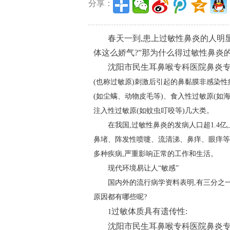
分享：
春天一到,患上过敏性鼻炎的人明显
体这么娇气?”那为什么得过敏性鼻炎
沈阳市民生耳鼻喉专科医院鼻炎
(也称过敏原)刺激后引起的鼻黏膜非感染
(如尘螨、动物皮毛等)、食入性过敏原(如
注入性过敏原(如蚊虫叮咬等)几大类。
在我国,过敏性鼻炎的发病人口超1.4
鼻堵、阵发性喷嚏、流清涕、鼻痒、眼痒等
多种疾病,严重影响正常的工作和生活。
现代环境易让人“敏感”
国内外的流行病学资料表明,有三分之
原因都有哪些呢?
过敏体质具有遗传性:
1
沈阳市民生耳鼻喉专科医院鼻炎