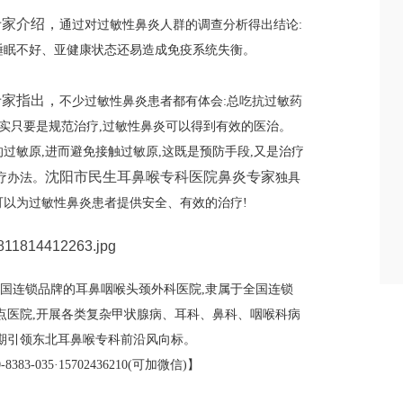
专家介绍，
通过对过敏性鼻炎人群的调查分析得出结论:
睡眠不好、亚健康状态还易造成免疫系统失衡。
专家指出，
不少过敏性鼻炎患者都有体会:总吃抗过敏药
其实只要是规范治疗,过敏性鼻炎可以得到有效的医治。
过敏原,进而避免接触过敏原,这既是预防手段,又是治疗
沈阳市民生耳鼻喉专科医院鼻炎专家
疗办法。
独具
可以为过敏性鼻炎患者提供安全、有效的治疗!
国连锁品牌的耳鼻咽喉头颈外科医院,隶属于全国连锁
定点医院,开展各类复杂甲状腺病、耳科、鼻科、咽喉科病
长期引领东北耳鼻喉专科前沿风向标。
-035·15702436210(可加微信)】