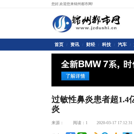
您好,欢迎您来锦州都市网!
首页
资讯
财经
科技
汽车
/
/
/
/
/
过敏性鼻炎患者超1.
炎
来源：
阅读：1
2020-03-17 17:12:31