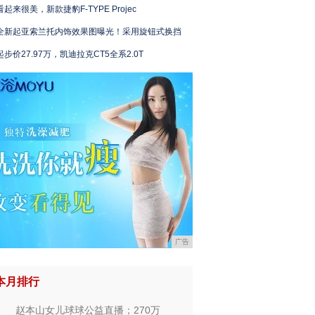
看起来很美，新款捷豹F-TYPE Projec
全新起亚索兰托内饰效果图曝光！采用旋钮式换挡
起步价27.97万，凯迪拉克CT5全系2.0T
广告
本月排行
赵本山女儿球球公益直播；270万