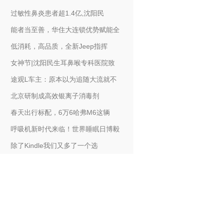
过敏性鼻炎患者超1.4亿,沈阳民
能者当至善，华住大连锁优势赋能全
低消耗，高品质，全新Jeep指挥
女神节|沈阳民生耳鼻喉专科医院致
途观L车主：原本以为追随大流就不
北京研制成高效银离子消毒剂
春天出行标配，6万6哈弗M6这辆
呼吸机新时代来临！世界睡眠日博毅
除了Kindle我们又多了一个选