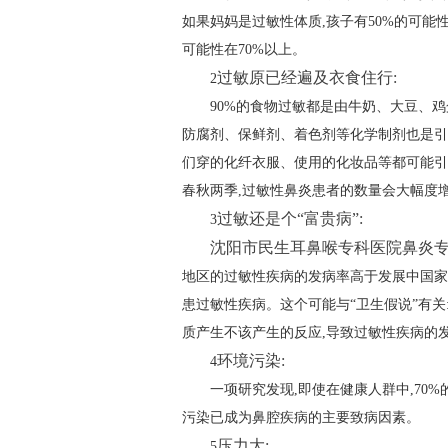
如果妈妈是过敏性体质,孩子有50%的可能
可能性在70%以上。
过敏原已经遍及衣食住行:
2
90%的食物过敏都是由牛奶、大豆、
防腐剂、保鲜剂、着色剂等化学制剂也是引
们穿的化纤衣服、使用的化妆品等都可能引
春秋两季,过敏性鼻炎患者的数量会大幅度
过敏还是个“富贵病”:
3
沈阳市民生耳鼻喉专科医院鼻炎
地区的过敏性疾病的发病率高于发展中国家
患过敏性疾病。这个可能与“卫生假说”有关
质产生不该产生的反应,导致过敏性疾病的
环境污染:
4
一项研究发现,即使在健康人群中,70
污染已成为鼻腔疾病的主要致病因素。
压力大:
5