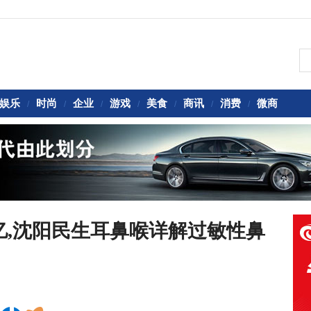
娱乐
时尚
企业
游戏
美食
商讯
消费
微商
/
/
/
/
/
/
/
4亿,沈阳民生耳鼻喉详解过敏性鼻