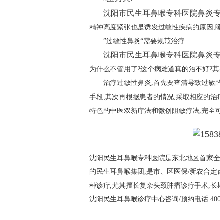
沈阳市民生耳鼻喉专科医院鼻炎
精神高度紧张也是诱发过敏性疾病的原因,
”过敏性鼻炎“需要规范治疗
沈阳市民生耳鼻喉专科医院鼻炎
为什么不管用了?这个病难道真的治不好?
治疗过敏性鼻炎,首先要查清导致过敏的
手段;其次再根据患者的情况,采取相应的治
特色的中医双新疗法和微创阻敏疗法,完全
沈阳民生耳鼻喉专科医院是东北地区首家全
的民生耳鼻喉集团,是市、区医保/新农合
种诊疗,尤其擅长复杂头颈肿瘤诊疗手术,
沈阳民生耳鼻喉诊疗中心咨询/预约电话:400-8383