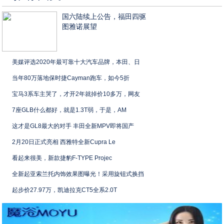
国六陆续上公告，福田四驱
图雅诺展望
美媒评选2020年最可靠十大汽车品牌，本田、日
当年80万落地保时捷Cayman跑车，如今5折
宝马3系车主哭了，才开2年就掉价10多万，网友
7座GLB什么都好，就是1.3T弱，于是，AM
这才是GL8最大的对手 丰田全新MPV即将国产
2月20日正式亮相 西雅特全新Cupra Le
看起来很美，新款捷豹F-TYPE Projec
全新起亚索兰托内饰效果图曝光！采用旋钮式换挡
起步价27.97万，凯迪拉克CT5全系2.0T