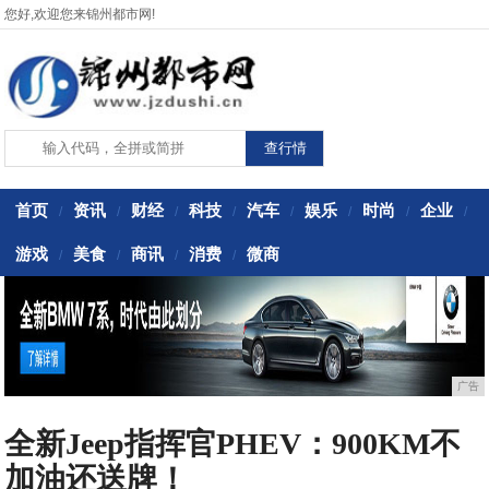
您好,欢迎您来锦州都市网!
首页
资讯
财经
科技
汽车
娱乐
时尚
企业
/
/
/
/
/
/
/
/
游戏
美食
商讯
消费
微商
/
/
/
/
广告
全新Jeep指挥官PHEV：900KM不
加油还送牌！