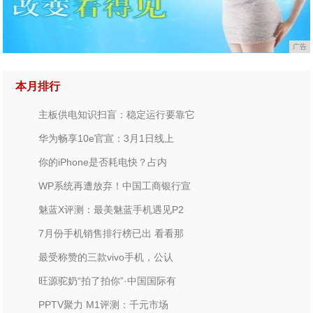
广告
本月排行
主板供电知识扫盲：稳定运行要靠它
华为畅享10e官宣：3月1日线上
你的iPhone是否耗电快？占内
WP系统再遭放弃！中国工商银行宣
魅蓝X评测：最美魅蓝手机遇见P2
7月份手机销售排行榜已出 看看那
最受称赞的三款vivo手机，公认
旺源驼奶“拍了拍你”·中国国际有
PPTV聚力 M1评测：千元市场