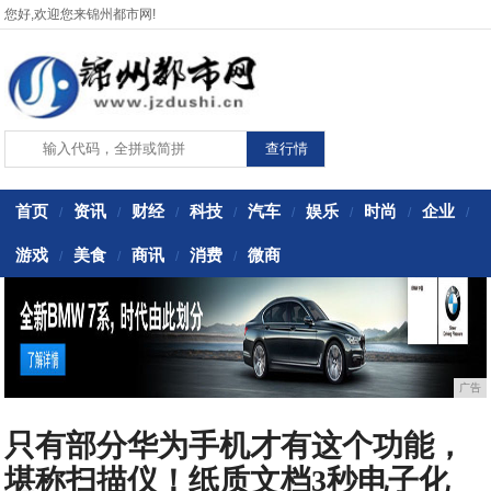
您好,欢迎您来锦州都市网!
首页
资讯
财经
科技
汽车
娱乐
时尚
企业
/
/
/
/
/
/
/
/
游戏
美食
商讯
消费
微商
/
/
/
/
广告
只有部分华为手机才有这个功能，
堪称扫描仪！纸质文档3秒电子化