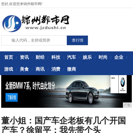
您好,欢迎您来锦州都市网!
首页
资讯
财经
科技
汽车
娱乐
时尚
企业
/
/
/
/
/
/
/
/
游戏
美食
商讯
消费
微商
/
/
/
/
广告
董小姐：国产车企老板有几个开国
产车？徐留平：我先带个头